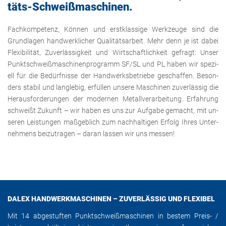
täts-Schwei­ß­ma­schi­nen.
Fach­kom­pe­tenz, Kön­nen und erst­klas­si­ge Werk­zeu­ge sind die
Grund­la­gen hand­werk­li­cher Qua­li­täts­ar­beit. Mehr denn je ist dabei
Fle­xi­bi­li­tät, Zu­ver­läs­sig­keit und Wirt­schaft­lich­keit ge­fragt: Unser
Punkt­schwei­ß­ma­schi­nen­pro­gramm SF/SL und PL haben wir spe­zi­
ell für die Be­dürf­nis­se der Hand­werks­be­trie­be ge­schaf­fen. Be­son­
ders sta­bil und lang­le­big, er­fül­len un­se­re Ma­schi­nen zu­ver­läs­sig die
Her­aus­for­de­run­gen der mo­der­nen Me­tall­ver­ar­bei­tung. Er­fah­rung
schwei­ßt Zu­kunft – wir haben es uns zur Auf­ga­be ge­macht, mit un­
se­ren Leis­tun­gen ma­ß­geb­lich zum nach­hal­ti­gen Er­folg Ihres Un­ter­
neh­mens bei­zu­tra­gen – daran las­sen wir uns mes­sen!
DALEX HANDWERKMASCHINEN – ZUVERLÄSSIG UND FLEXIBEL
Mit 14 abgestuften Punktschweißmaschinen in bestem Preis- /