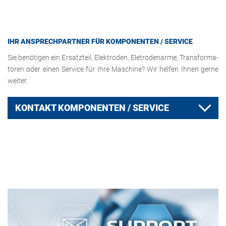
IHR AN­SPRECH­PART­NER FÜR KOM­PO­NEN­TEN / SER­VICE
Sie be­nö­ti­gen ein Er­satz­teil, Elek­tro­den, Ele­tro­den­ar­me, Trans­for­ma­
to­ren oder einen Ser­vice für Ihre Ma­schi­ne? Wir hel­fen Ihnen gerne
wei­ter.
KON­TAKT KOM­PO­NEN­TEN / SER­VICE