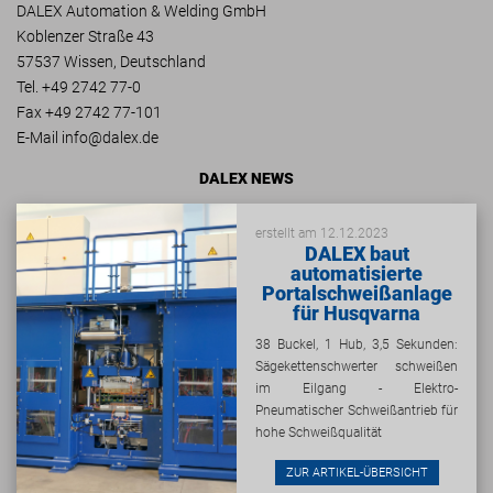
DALEX Automation & Welding GmbH
Koblenzer Straße 43
57537 Wissen, Deutschland
Tel. +49 2742 77-0
Fax +49 2742 77-101
E-Mail
info@
dalex.
de
DALEX NEWS
erstellt am 12.12.2023
DALEX baut
automatisierte
Portalschweißanlage
für Husqvarna
38 Buckel, 1 Hub, 3,5 Sekunden:
Sägekettenschwerter schweißen
im Eilgang - Elektro-
Pneumatischer Schweißantrieb für
hohe Schweißqualität
ZUR ARTIKEL-ÜBERSICHT