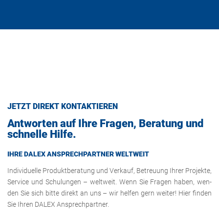
JETZT DI­REKT KON­TAK­TIE­REN
Ant­wor­ten auf Ihre Fra­gen, Be­ra­tung und
schnel­le Hilfe.
IHRE DALEX AN­SPRECH­PART­NER WELT­WEIT
In­di­vi­du­el­le Pro­dukt­be­ra­tung und Ver­kauf, Be­treu­ung Ihrer Pro­jek­te,
Ser­vice und Schu­lun­gen – welt­weit. Wenn Sie Fra­gen haben, wen­
den Sie sich bitte di­rekt an uns – wir hel­fen gern wei­ter! Hier fin­den
Sie Ihren DALEX An­sprech­part­ner.