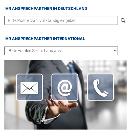
IHR AN­SPRECH­PART­NER IN DEUTSCH­LAND
IHR AN­SPRECH­PART­NER IN­TER­NA­TIO­NAL