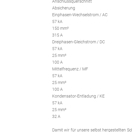
Anschlussquerschnitt
Absicherung
Einphasen-Wechselstrom / AC
57 kA
150 mm²
315 A
Dreiphasen-Gleichstrom / DC
57 kA
25 mm²
100 A
Mittelfrequenz / MF
57 kA
25 mm²
100 A
Kondensator-Entladung / KE
57 kA
25 mm²
32 A
Damit wir für unsere selbst hergestellte