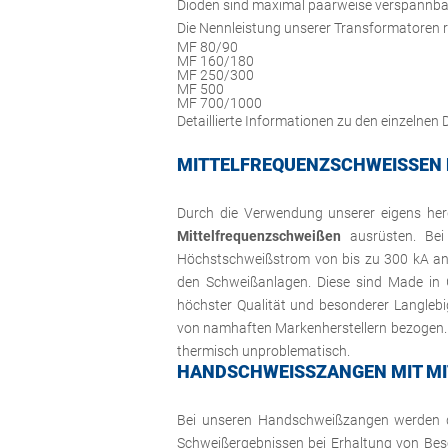
Dioden sind maximal paarweise verspannbar 
Die Nennleistung unserer Transformatoren re
MF 80/90
MF 160/180
MF 250/300
MF 500
MF 700/1000
Detaillierte Informationen zu den einzelne
MITTELFREQUENZSCHWEISSEN M
Durch die Verwendung unserer eigens herg
Mittelfrequenzschweißen
ausrüsten. Bei
Höchstschweißstrom von bis zu 300 kA an
den Schweißanlagen. Diese sind Made in 
höchster Qualität und besonderer Langleb
von namhaften Markenherstellern bezogen. 
thermisch unproblematisch.
HANDSCHWEISSZANGEN MIT MI
Bei unseren Handschweißzangen werden dur
Schweißergebnissen bei Erhaltung von Besch