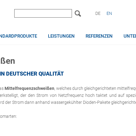
DE
EN
NDARDPRODUKTE
LEISTUNGEN
REFERENZEN
UNTE
ißen
N DEUTSCHER QUALITÄT
das
Mittelfrequenzschweißen
, welches durch gleichgerichteten mittelf
werkstelligt, der den Strom von Netzfrequenz hoch taktet und auf spezi
rd der Strom dann anhand wassergekühlter Dioden-Pakete gleichgerichtet
tromarten: