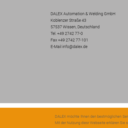
DALEX Automation & Welding GmbH
Koblenzer Straße 43
57537 Wissen, Deutschland
Tel. +49 2742 77-0
Fax +49 2742 77-101
E-Mail
info@
dalex.
de
DALEX möchte Ihnen den bestmöglichen Servic
IMPRESSUM
HAFTUNGSAUSSCHLUSS
Mit der Nutzung diesr Webseite erklären Sie