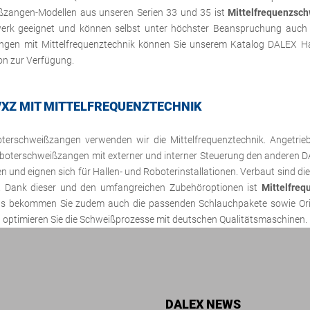
ßzangen-Modellen aus unseren Serien 33 und 35 ist
Mittelfrequenzsc
dwerk geeignet und können selbst unter höchster Beanspruchung auch
ngen mit Mittelfrequenztechnik können Sie unserem Katalog DALEX 
fon zur Verfügung.
/XZ MIT MITTELFREQUENZTECHNIK
terschweißzangen verwenden wir die Mittelfrequenztechnik. Angetri
oterschweißzangen mit externer und interner Steuerung den anderen DA
nd eignen sich für Hallen- und Roboterinstallationen. Verbaut sind die 
k. Dank dieser und den umfangreichen Zubehöroptionen ist
Mittelfre
uns bekommen Sie zudem auch die passenden Schlauchpakete sowie Orig
 optimieren Sie die Schweißprozesse mit deutschen Qualitätsmaschinen.
DALEX NEWS