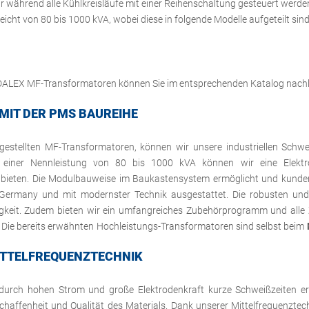
während alle Kühlkreisläufe mit einer Reihenschaltung gesteuert werde
icht von 80 bis 1000 kVA, wobei diese in folgende Modelle aufgeteilt sind
n DALEX MF-Transformatoren können Sie im entsprechenden Katalog nachle
IT DER PMS BAUREIHE
estellten MF-Transformatoren, können wir unsere industriellen Schw
 einer Nennleistung von 80 bis 1000 kVA können wir eine Elekt
bieten. Die Modulbauweise im Baukastensystem ermöglicht und kundens
Germany und mit modernster Technik ausgestattet. Die robusten und
igkeit. Zudem bieten wir ein umfangreiches Zubehörprogramm und all
Die bereits erwähnten Hochleistungs-Transformatoren sind selbst beim
TTELFREQUENZTECHNIK
ch hohen Strom und große Elektrodenkraft kurze Schweißzeiten ermög
affenheit und Qualität des Materials. Dank unserer Mittelfrequenztech