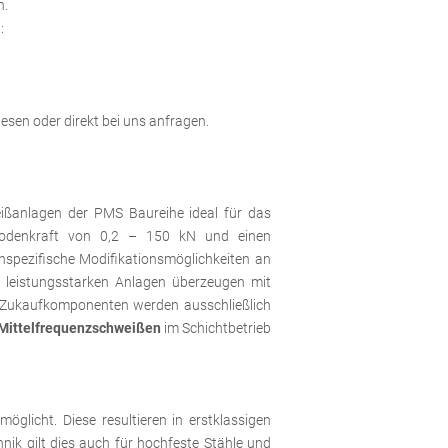
n.
:
sen oder direkt bei uns anfragen.
eißanlagen der PMS Baureihe ideal für das
rodenkraft von 0,2 – 150 kN und einen
pezifische Modifikationsmöglichkeiten an
 leistungsstarken Anlagen überzeugen mit
e Zukaufkomponenten werden ausschließlich
Mittelfrequenzschweißen
im Schichtbetrieb
licht. Diese resultieren in erstklassigen
nik gilt dies auch für hochfeste Stähle und